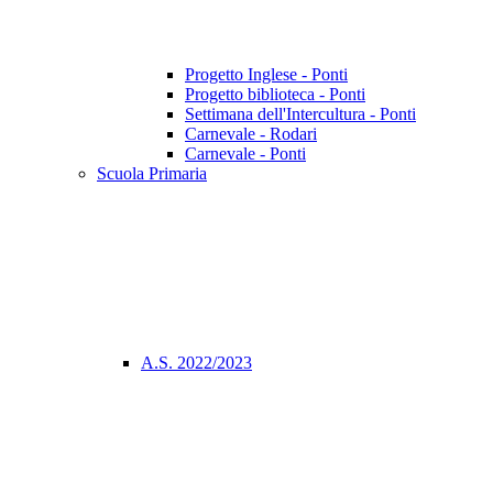
Progetto Inglese - Ponti
Progetto biblioteca - Ponti
Settimana dell'Intercultura - Ponti
Carnevale - Rodari
Carnevale - Ponti
Scuola Primaria
A.S. 2022/2023