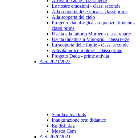
Arriva il Natale - classi terze
Le nostre emozioni - classi seconde
Alla scoperta delle vocali - classi prime
Alla scoperta del cielo
Progetto DadaLogica - sequenze ritmiche -
classi prime
Uscita alla fattoria Murnee - classi quarte
Uscita didattica a Minoprio - classi terze
La scoperta delle foglie - classi seconde
Attività ludico motorie - classi prime
Progetto Dada - prime attività
A.S. 2021/2022
Scuola attiva kids
Inaugurazione orto didattico
English day
Mostra Cem
A.S. 2020/2021