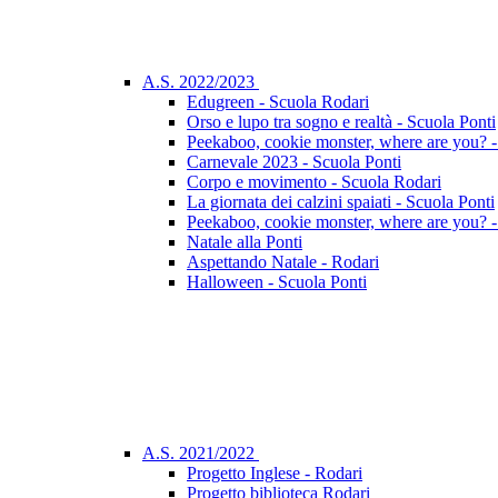
A.S. 2022/2023
Edugreen - Scuola Rodari
Orso e lupo tra sogno e realtà - Scuola Ponti
Peekaboo, cookie monster, where are you? -
Carnevale 2023 - Scuola Ponti
Corpo e movimento - Scuola Rodari
La giornata dei calzini spaiati - Scuola Ponti
Peekaboo, cookie monster, where are you? -
Natale alla Ponti
Aspettando Natale - Rodari
Halloween - Scuola Ponti
A.S. 2021/2022
Progetto Inglese - Rodari
Progetto biblioteca Rodari