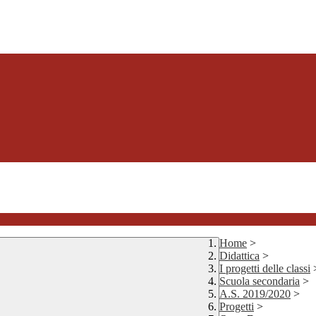
Home
>
Didattica
>
I progetti delle classi
Scuola secondaria
>
A.S. 2019/2020
>
Progetti
>