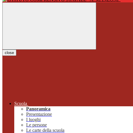
close
Scuola
Panoramica
Presentazione
I luoghi
Le persone
Le carte della scuola