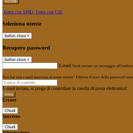
-
Entra con SPID
Entra con CIE
Seleziona utente
button close
×
Recupero password
button close
×
E-mail
Verrà inviato un messaggio all'indirizz
Non hai una e-mail associata al nome utente? Effettua il reset della password tram
E-mail inviata, si prega di controllare la casella di posta elettronica!
Errore
Chiudi
Successo
Chiudi
Informazione