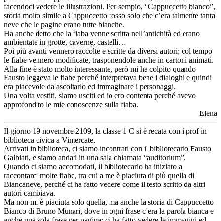
facendoci vedere le illustrazioni. Per sempio, “Cappuccetto bianco”,
storia molto simile a Cappuccetto rosso solo che c’era talmente tanta
neve che le pagine erano tutte bianche.
Ha anche detto che la fiaba venne scritta nell’antichità ed erano
ambientate in grotte, caverne, castelli…
Poi più avanti vennero raccolte e scritte da diversi autori; col tempo
le fiabe vennero modificate, trasponendole anche in cartoni animati.
Alla fine è stato molto interessante, però mi ha colpito quando
Fausto leggeva le fiabe perché interpretava bene i dialoghi e quindi
era piacevole da ascoltarlo ed immaginare i personaggi.
Una volta vestiti, siamo usciti ed io ero contenta perché avevo
approfondito le mie conoscenze sulla fiaba.
Elena
Il giorno 19 novembre 2109, la classe 1 C si è recata con i prof in
biblioteca civica a Vimercate.
Arrivati in biblioteca, ci siamo incontrati con il bibliotecario Fausto
Galbiati, e siamo andati in una sala chiamata “auditorium”.
Quando ci siamo accomodati, il bibliotecario ha iniziato a
raccontarci molte fiabe, tra cui a me è piaciuta di più quella di
Biancaneve, perché ci ha fatto vedere come il testo scritto da altri
autori cambiava.
Ma non mi è piaciuta solo quella, ma anche la storia di Cappuccetto
Bianco di Bruno Munari, dove in ogni frase c’era la parola bianca e
anche una sola frase per pagina; ci ha fatto vedere le immagini ed