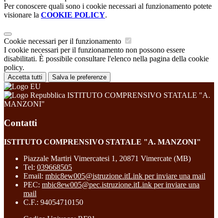
Per conoscere quali sono i cookie necessari al funzionamento potete
visionare la
COOKIE POLICY
.
Cookie necessari per il funzionamento
I cookie necessari per il funzionamento non possono essere
disabilitati. È possibile consultare l'elenco nella pagina della cookie
policy.
Accetta tutti
Salva le preferenze
ISTITUTO COMPRENSIVO STATALE "A.
MANZONI"
Contatti
ISTITUTO COMPRENSIVO STATALE "A. MANZONI"
Piazzale Martiri Vimercatesi 1, 20871 Vimercate (MB)
Tel:
039668505
Email:
mbic8ew005@istruzione.it
Link per inviare una mail
PEC:
mbic8ew005@pec.istruzione.it
Link per inviare una
mail
C.F.: 94054710150