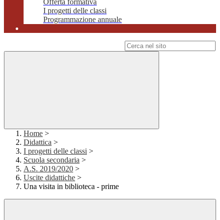
Offerta formativa
I progetti delle classi
Programmazione annuale
Campo di ricerca per le pagine del sito
Home
>
Didattica
>
I progetti delle classi
>
Scuola secondaria
>
A.S. 2019/2020
>
Uscite didattiche
>
Una visita in biblioteca - prime