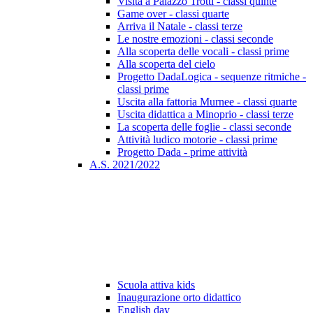
Visita a Palazzo Trotti - classi quinte
Game over - classi quarte
Arriva il Natale - classi terze
Le nostre emozioni - classi seconde
Alla scoperta delle vocali - classi prime
Alla scoperta del cielo
Progetto DadaLogica - sequenze ritmiche -
classi prime
Uscita alla fattoria Murnee - classi quarte
Uscita didattica a Minoprio - classi terze
La scoperta delle foglie - classi seconde
Attività ludico motorie - classi prime
Progetto Dada - prime attività
A.S. 2021/2022
Scuola attiva kids
Inaugurazione orto didattico
English day