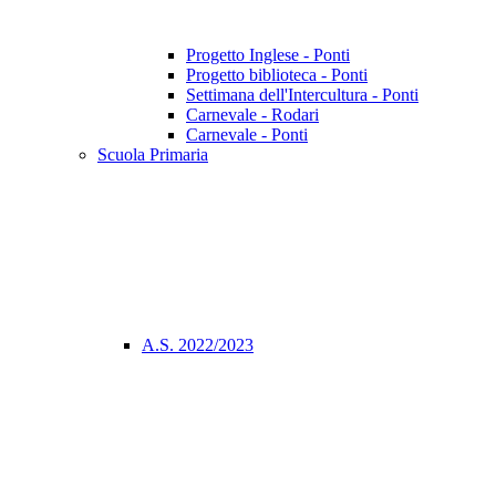
Progetto Inglese - Ponti
Progetto biblioteca - Ponti
Settimana dell'Intercultura - Ponti
Carnevale - Rodari
Carnevale - Ponti
Scuola Primaria
A.S. 2022/2023