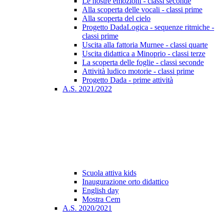
Le nostre emozioni - classi seconde
Alla scoperta delle vocali - classi prime
Alla scoperta del cielo
Progetto DadaLogica - sequenze ritmiche -
classi prime
Uscita alla fattoria Murnee - classi quarte
Uscita didattica a Minoprio - classi terze
La scoperta delle foglie - classi seconde
Attività ludico motorie - classi prime
Progetto Dada - prime attività
A.S. 2021/2022
Scuola attiva kids
Inaugurazione orto didattico
English day
Mostra Cem
A.S. 2020/2021