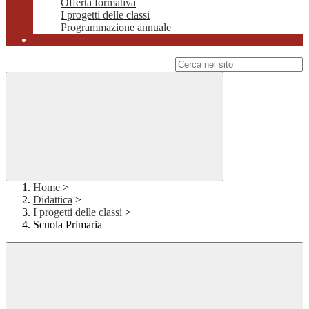
Offerta formativa
I progetti delle classi
Programmazione annuale
Campo di ricerca per le pagine del sito
Home
>
Didattica
>
I progetti delle classi
>
Scuola Primaria