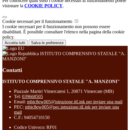
Per conoscere quali sono i cookie necessari al funzionamento potete
visionare la
COOKIE POLICY
.
Cookie necessari per il funzionamento
I cookie necessari per il funzionamento non possono essere
disabilitati. È possibile consultare l'elenco nella pagina della cookie
policy.
Accetta tutti
Salva le preferenze
ISTITUTO COMPRENSIVO STATALE "A.
MANZONI"
Contatti
ISTITUTO COMPRENSIVO STATALE "A. MANZONI"
Piazzale Martiri Vimercatesi 1, 20871 Vimercate (MB)
Tel:
039668505
Email:
mbic8ew005@istruzione.it
Link per inviare una mail
PEC:
mbic8ew005@pec.istruzione.it
Link per inviare una
mail
C.F.: 94054710150
Codice Univoco: RF01