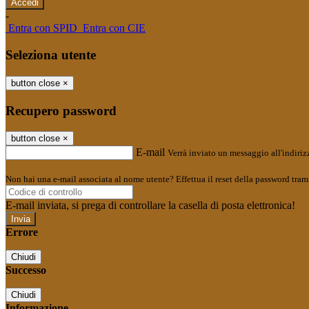
-
Entra con SPID
Entra con CIE
Seleziona utente
button close
×
Recupero password
button close
×
E-mail
Verrà inviato un messaggio all'indirizz
Non hai una e-mail associata al nome utente? Effettua il reset della password tram
E-mail inviata, si prega di controllare la casella di posta elettronica!
Errore
Chiudi
Successo
Chiudi
Informazione