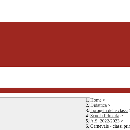
Home
>
Didattica
>
I progetti delle classi
Scuola Primaria
>
A.S. 2022/2023
>
Carnevale - classi pr