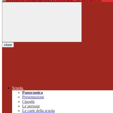
close
Scuola
Panoramica
Presentazione
I luoghi
Le persone
Le carte della scuola