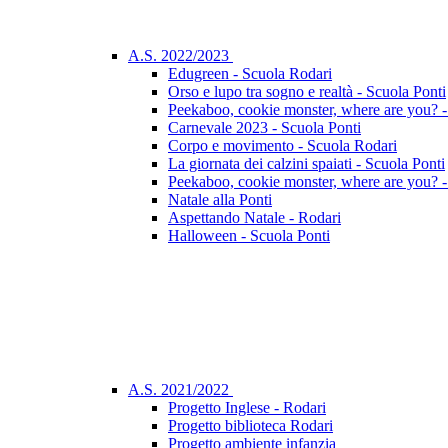
A.S. 2022/2023
Edugreen - Scuola Rodari
Orso e lupo tra sogno e realtà - Scuola Ponti
Peekaboo, cookie monster, where are you? -
Carnevale 2023 - Scuola Ponti
Corpo e movimento - Scuola Rodari
La giornata dei calzini spaiati - Scuola Ponti
Peekaboo, cookie monster, where are you? -
Natale alla Ponti
Aspettando Natale - Rodari
Halloween - Scuola Ponti
A.S. 2021/2022
Progetto Inglese - Rodari
Progetto biblioteca Rodari
Progetto ambiente infanzia