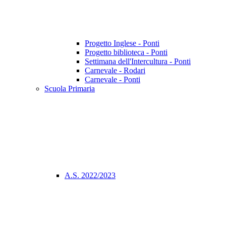
Progetto Inglese - Ponti
Progetto biblioteca - Ponti
Settimana dell'Intercultura - Ponti
Carnevale - Rodari
Carnevale - Ponti
Scuola Primaria
A.S. 2022/2023