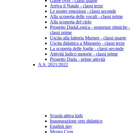
Game over - classi quarte
Arriva il Natale - classi terze
Le nostre emozioni - classi seconde
Alla scoperta delle vocali - classi prime
Alla scoperta del cielo
Progetto DadaLogica - sequenze ritmiche -
classi prime
Uscita alla fattoria Murnee - classi quarte
Uscita didattica a Minoprio - classi terze
La scoperta delle foglie - classi seconde
Attività ludico motorie - classi prime
Progetto Dada - prime attività
A.S. 2021/2022
Scuola attiva kids
Inaugurazione orto didattico
English day
Mostra Cem