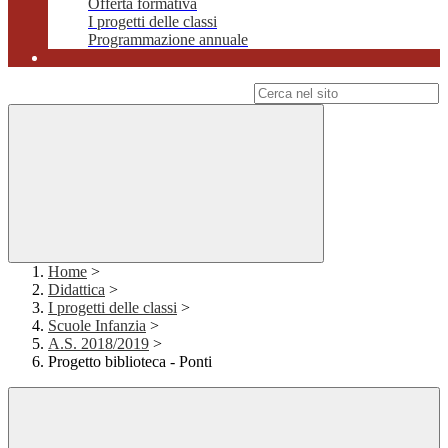
Offerta formativa
I progetti delle classi
Programmazione annuale
Campo di ricerca per le pagine del sito
Home
>
Didattica
>
I progetti delle classi
>
Scuole Infanzia
>
A.S. 2018/2019
>
Progetto biblioteca - Ponti