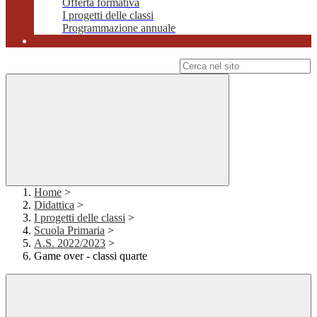
Offerta formativa
I progetti delle classi
Programmazione annuale
Campo di ricerca per le pagine del sito
Home
>
Didattica
>
I progetti delle classi
>
Scuola Primaria
>
A.S. 2022/2023
>
Game over - classi quarte