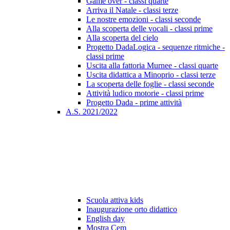
Game over - classi quarte
Arriva il Natale - classi terze
Le nostre emozioni - classi seconde
Alla scoperta delle vocali - classi prime
Alla scoperta del cielo
Progetto DadaLogica - sequenze ritmiche -
classi prime
Uscita alla fattoria Murnee - classi quarte
Uscita didattica a Minoprio - classi terze
La scoperta delle foglie - classi seconde
Attività ludico motorie - classi prime
Progetto Dada - prime attività
A.S. 2021/2022
Scuola attiva kids
Inaugurazione orto didattico
English day
Mostra Cem