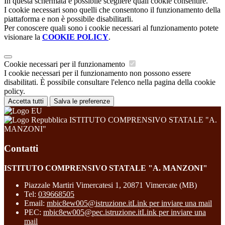
In questa schermata è possibile scegliere quali cookie consentire.
I cookie necessari sono quelli che consentono il funzionamento della
piattaforma e non è possibile disabilitarli.
Per conoscere quali sono i cookie necessari al funzionamento potete
visionare la
COOKIE POLICY
.
Cookie necessari per il funzionamento
I cookie necessari per il funzionamento non possono essere
disabilitati. È possibile consultare l'elenco nella pagina della cookie
policy.
Accetta tutti
Salva le preferenze
ISTITUTO COMPRENSIVO STATALE "A.
MANZONI"
Contatti
ISTITUTO COMPRENSIVO STATALE "A. MANZONI"
Piazzale Martiri Vimercatesi 1, 20871 Vimercate (MB)
Tel:
039668505
Email:
mbic8ew005@istruzione.it
Link per inviare una mail
PEC:
mbic8ew005@pec.istruzione.it
Link per inviare una
mail