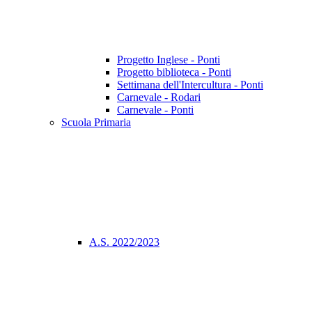
Progetto Inglese - Ponti
Progetto biblioteca - Ponti
Settimana dell'Intercultura - Ponti
Carnevale - Rodari
Carnevale - Ponti
Scuola Primaria
A.S. 2022/2023