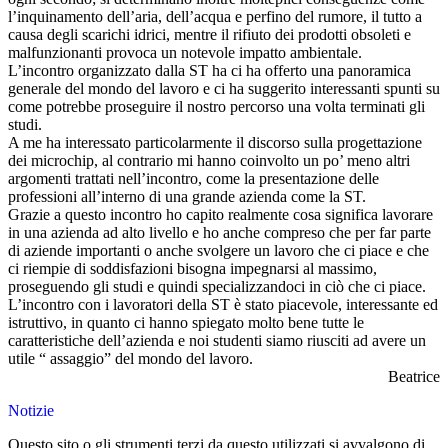
l’inquinamento dell’aria, dell’acqua e perfino del rumore, il tutto a
causa degli scarichi idrici, mentre il rifiuto dei prodotti obsoleti e
malfunzionanti provoca un notevole impatto ambientale.
L’incontro organizzato dalla ST ha ci ha offerto una panoramica
generale del mondo del lavoro e ci ha suggerito interessanti spunti su
come potrebbe proseguire il nostro percorso una volta terminati gli
studi.
A me ha interessato particolarmente il discorso sulla progettazione
dei microchip, al contrario mi hanno coinvolto un po’ meno altri
argomenti trattati nell’incontro, come la presentazione delle
professioni all’interno di una grande azienda come la ST.
Grazie a questo incontro ho capito realmente cosa significa lavorare
in una azienda ad alto livello e ho anche compreso che per far parte
di aziende importanti o anche svolgere un lavoro che ci piace e che
ci riempie di soddisfazioni bisogna impegnarsi al massimo,
proseguendo gli studi e quindi specializzandoci in ciò che ci piace.
L’incontro con i lavoratori della ST è stato piacevole, interessante ed
istruttivo, in quanto ci hanno spiegato molto bene tutte le
caratteristiche dell’azienda e noi studenti siamo riusciti ad avere un
utile “ assaggio” del mondo del lavoro.
Beatrice
Notizie
Questo sito o gli strumenti terzi da questo utilizzati si avvalgono di