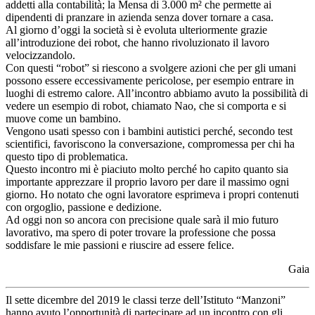
addetti alla contabilità; la Mensa di 3.000 m² che permette ai
dipendenti di pranzare in azienda senza dover tornare a casa.
Al giorno d’oggi la società si è evoluta ulteriormente grazie
all’introduzione dei robot, che hanno rivoluzionato il lavoro
velocizzandolo.
Con questi “robot” si riescono a svolgere azioni che per gli umani
possono essere eccessivamente pericolose, per esempio entrare in
luoghi di estremo calore. All’incontro abbiamo avuto la possibilità di
vedere un esempio di robot, chiamato Nao, che si comporta e si
muove come un bambino.
Vengono usati spesso con i bambini autistici perché, secondo test
scientifici, favoriscono la conversazione, compromessa per chi ha
questo tipo di problematica.
Questo incontro mi è piaciuto molto perché ho capito quanto sia
importante apprezzare il proprio lavoro per dare il massimo ogni
giorno. Ho notato che ogni lavoratore esprimeva i propri contenuti
con orgoglio, passione e dedizione.
Ad oggi non so ancora con precisione quale sarà il mio futuro
lavorativo, ma spero di poter trovare la professione che possa
soddisfare le mie passioni e riuscire ad essere felice.
Gaia
Il sette dicembre del 2019 le classi terze dell’Istituto “Manzoni”
hanno avuto l’opportunità di partecipare ad un incontro con gli