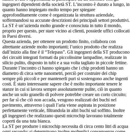
ingegneri dipendenti della società ST. L’incontro è durato a lungo, in
quanto hanno impiegato molto tempo per spiegare
approfonditamente come è organizzata la struttura aziendale,
soffermandosi su accurate descrizioni dei principali settori produttivi.
La ST è un’azienda molto grande e conosciuta in tutto il mondo,
proprio per questo, per stare vicino ai clienti, possiede uffici collocati
in Paesi diversi.
Questa azienda, per ottenere un prodotto finito, collabora con
altrettante aziende molto importanti; l’unico prodotto che realizza
dall’inizio alla fine è il “Telepass”. Gli ingegneri della ST producono
dei circuiti integrati formati da piccolissime lampadine, realizzate in
silicio pulito, disposto in tubi e a sua volta tagliato in piccole fettine.
Durante l’incontro ci hanno spiegato che i chip prodotti hanno un
diametro di circa sette nanometri, perciò per costruire dei chip
sempre più piccoli e per mantenerli puri si sostengono anche ingenti
costi. È stato interessante sapere che è molto importante tenere le
stanze in cui si lavora sempre assolutamente pulite, ciò in quanto
anche un solo granello di polvere potrebbe creare un corto circuito;
per far sì che ciò non accada, vengono realizzati dei buchi nel
pavimento, attraverso i quali l’aria viene aspirata in posizione
perfettamente verticale, filtrandola in altri buchi sul soffitto. Inoltre
gli ingegneri che realizzano questi microchip lavorano totalmente
coperti da una tuta bianca.
La ST per produrre i microchip necessita di circa cento litri di acqua
ogni secondo; si determinano inoltre molteplici conseguenze come