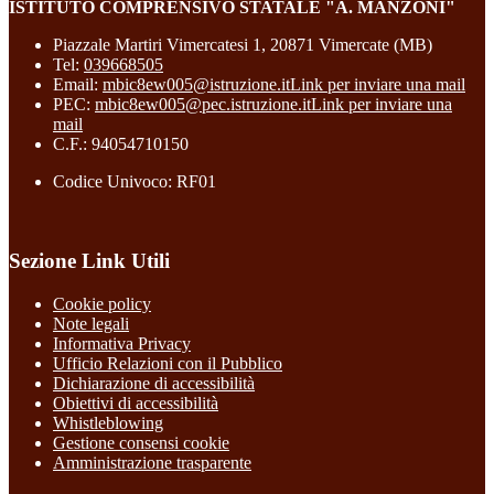
ISTITUTO COMPRENSIVO STATALE "A. MANZONI"
Piazzale Martiri Vimercatesi 1, 20871 Vimercate (MB)
Tel:
039668505
Email:
mbic8ew005@istruzione.it
Link per inviare una mail
PEC:
mbic8ew005@pec.istruzione.it
Link per inviare una
mail
C.F.: 94054710150
Codice Univoco: RF01
Sezione Link Utili
Cookie policy
Note legali
Informativa Privacy
Ufficio Relazioni con il Pubblico
Dichiarazione di accessibilità
Obiettivi di accessibilità
Whistleblowing
Gestione consensi cookie
Amministrazione trasparente