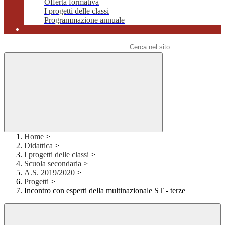
Offerta formativa
I progetti delle classi
Programmazione annuale
Campo di ricerca per le pagine del sito
Home
>
Didattica
>
I progetti delle classi
>
Scuola secondaria
>
A.S. 2019/2020
>
Progetti
>
Incontro con esperti della multinazionale ST - terze