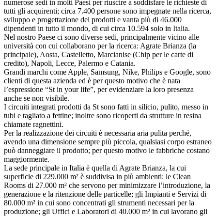
numerose sedi in molti Paesi per riuscire a soddisfare le richieste di
tutti gli acquirenti; circa 7.400 persone sono impegnate nella ricerca,
sviluppo e progettazione dei prodotti e vanta più di 46.000
dipendenti in tutto il mondo, di cui circa 10.594 solo in Italia.
Nel nostro Paese ci sono diverse sedi, principalmente vicino alle
università con cui collaborano per la ricerca: Agrate Brianza (la
principale), Aosta, Castelletto, Marcianise (Chip per le carte di
credito), Napoli, Lecce, Palermo e Catania.
Grandi marchi come Apple, Samsung, Nike, Philips e Google, sono
clienti di questa azienda ed è per questo motivo che è nata
l’espressione “St in your life”, per evidenziare la loro presenza
anche se non visibile.
I circuiti integrati prodotti da St sono fatti in silicio, pulito, messo in
tubi e tagliato a fettine; inoltre sono ricoperti da strutture in resina
chiamate ragnettini.
Per la realizzazione dei circuiti è necessaria aria pulita perché,
avendo una dimensione sempre più piccola, qualsiasi corpo estraneo
può danneggiare il prodotto; per questo motivo le fabbriche costano
maggiormente.
La sede principale in Italia è quella di Agrate Brianza, la cui
superficie di 229.000 m² è suddivisa in più ambienti: le Clean
Rooms di 27.000 m² che servono per minimizzare l’introduzione, la
generazione e la ritenzione delle particelle; gli Impianti e Servizi di
80.000 m² in cui sono concentrati gli strumenti necessari per la
produzione; gli Uffici e Laboratori di 40.000 m² in cui lavorano gli