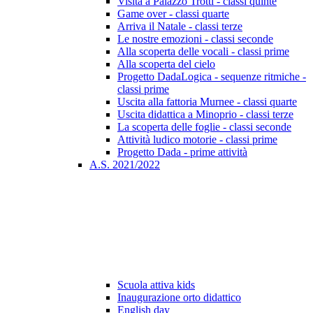
Visita a Palazzo Trotti - classi quinte
Game over - classi quarte
Arriva il Natale - classi terze
Le nostre emozioni - classi seconde
Alla scoperta delle vocali - classi prime
Alla scoperta del cielo
Progetto DadaLogica - sequenze ritmiche -
classi prime
Uscita alla fattoria Murnee - classi quarte
Uscita didattica a Minoprio - classi terze
La scoperta delle foglie - classi seconde
Attività ludico motorie - classi prime
Progetto Dada - prime attività
A.S. 2021/2022
Scuola attiva kids
Inaugurazione orto didattico
English day