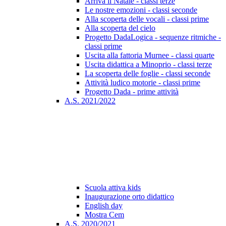
Arriva il Natale - classi terze
Le nostre emozioni - classi seconde
Alla scoperta delle vocali - classi prime
Alla scoperta del cielo
Progetto DadaLogica - sequenze ritmiche -
classi prime
Uscita alla fattoria Murnee - classi quarte
Uscita didattica a Minoprio - classi terze
La scoperta delle foglie - classi seconde
Attività ludico motorie - classi prime
Progetto Dada - prime attività
A.S. 2021/2022
Scuola attiva kids
Inaugurazione orto didattico
English day
Mostra Cem
A.S. 2020/2021