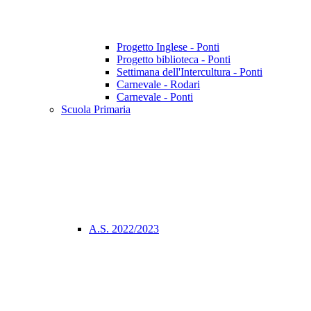
Progetto Inglese - Ponti
Progetto biblioteca - Ponti
Settimana dell'Intercultura - Ponti
Carnevale - Rodari
Carnevale - Ponti
Scuola Primaria
A.S. 2022/2023