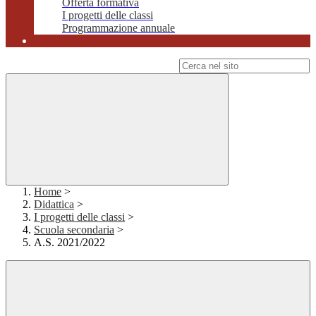
Offerta formativa
I progetti delle classi
Programmazione annuale
Campo di ricerca per le pagine del sito
Home
>
Didattica
>
I progetti delle classi
>
Scuola secondaria
>
A.S. 2021/2022