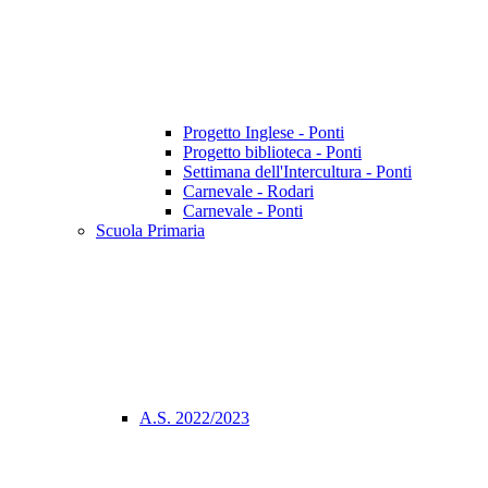
Progetto Inglese - Ponti
Progetto biblioteca - Ponti
Settimana dell'Intercultura - Ponti
Carnevale - Rodari
Carnevale - Ponti
Scuola Primaria
A.S. 2022/2023