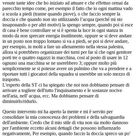
venute tante idee che ho iniziato ad attuare e che effettuo ormai da
parecchio tempo come, per esempio il fatto che io ogni mattina vado
a scuola a piedi (tranne quando piove), o che faccio sempre la
doccia e che quando non sto utilizzando l’acqua (perché mi sto
insaponando o per altri motivi) la spengo sempre, quando poi si esce
di casa è bene controllare se si è spenta la luce in ogni stanza in
modo da non sprecare energia inutilmente, oppure se si deve andare
in un posto non troppo lontano si va a piedi, se poi si deve andare,
per esempio, in molti a fare un allenamento nella stessa palestra,
allora si potrebbero organizzare dei turni per far sì che ogni genitore
porti tre o quattro ragazzi in macchina, cosi al posto di usare in 12
ognuno una macchina se ne userebbero 3; oppure molto più
semplicemente se si potesse avere un pulmino che va a prendere e a
riportare tutti i giocatori della squadra si userebbe un solo mezzo di
trasporto.
L'esperto della ST ci ha spiegato che noi non dobbiamo pensare di
arrivare a togliere dell'tutto l'inquinamento e le sostanze nocive
nell'aria, nell' acqua, ecc. Ma dobbiamo pensare di
diminuirlo/ridurlo.
Questo intervento mi ha aperto la mente e mi è servito per
consolidare la mia conoscenza dei problemi e della salvaguardia
dell'ambiente. Credo che il mio stile di vita non sia molto dannoso
per l'ambiente eccetto alcuni dettagli che possono influenzarlo
negativamente, Per esempio, quando faccio la doccia spreco un po'