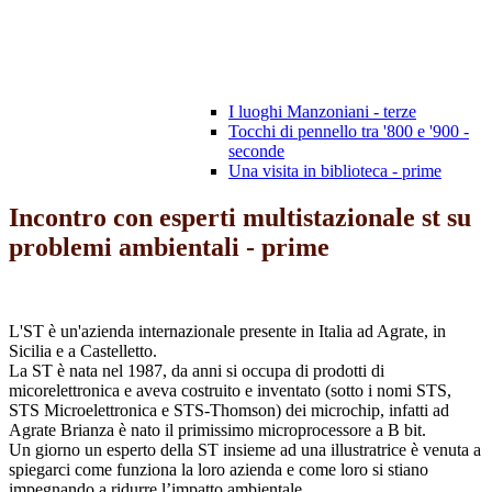
I luoghi Manzoniani - terze
Tocchi di pennello tra '800 e '900 -
seconde
Una visita in biblioteca - prime
Incontro con esperti multistazionale st su
problemi ambientali - prime
L'ST è un'azienda internazionale presente in Italia ad Agrate, in
Sicilia e a Castelletto.
La ST è nata nel 1987, da anni si occupa di prodotti di
micorelettronica e aveva costruito e inventato (sotto i nomi STS,
STS Microelettronica e STS-Thomson) dei microchip, infatti ad
Agrate Brianza è nato il primissimo microprocessore a B bit.
Un giorno un esperto della ST insieme ad una illustratrice è venuta a
spiegarci come funziona la loro azienda e come loro si stiano
impegnando a ridurre l’impatto ambientale.