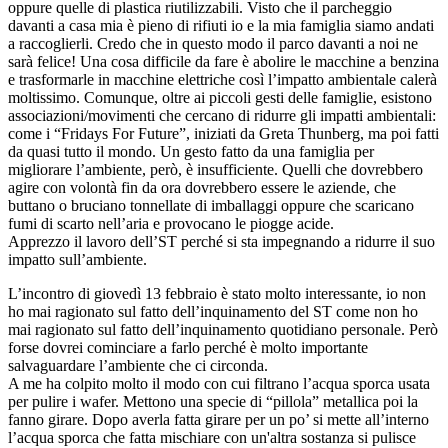
oppure quelle di plastica riutilizzabili. Visto che il parcheggio
davanti a casa mia è pieno di rifiuti io e la mia famiglia siamo andati
a raccoglierli. Credo che in questo modo il parco davanti a noi ne
sarà felice! Una cosa difficile da fare è abolire le macchine a benzina
e trasformarle in macchine elettriche così l’impatto ambientale calerà
moltissimo. Comunque, oltre ai piccoli gesti delle famiglie, esistono
associazioni/movimenti che cercano di ridurre gli impatti ambientali:
come i “Fridays For Future”, iniziati da Greta Thunberg, ma poi fatti
da quasi tutto il mondo. Un gesto fatto da una famiglia per
migliorare l’ambiente, però, è insufficiente. Quelli che dovrebbero
agire con volontà fin da ora dovrebbero essere le aziende, che
buttano o bruciano tonnellate di imballaggi oppure che scaricano
fumi di scarto nell’aria e provocano le piogge acide.
Apprezzo il lavoro dell’ST perché si sta impegnando a ridurre il suo
impatto sull’ambiente.
L’incontro di giovedì 13 febbraio è stato molto interessante, io non
ho mai ragionato sul fatto dell’inquinamento del ST come non ho
mai ragionato sul fatto dell’inquinamento quotidiano personale. Però
forse dovrei cominciare a farlo perché è molto importante
salvaguardare l’ambiente che ci circonda.
A me ha colpito molto il modo con cui filtrano l’acqua sporca usata
per pulire i wafer. Mettono una specie di “pillola” metallica poi la
fanno girare. Dopo averla fatta girare per un po’ si mette all’interno
l’acqua sporca che fatta mischiare con un'altra sostanza si pulisce