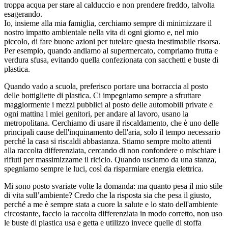
troppa acqua per stare al calduccio e non prendere freddo, talvolta
esagerando.
Io, insieme alla mia famiglia, cerchiamo sempre di minimizzare il
nostro impatto ambientale nella vita di ogni giorno e, nel mio
piccolo, di fare buone azioni per tutelare questa inestimabile risorsa.
Per esempio, quando andiamo al supermercato, compriamo frutta e
verdura sfusa, evitando quella confezionata con sacchetti e buste di
plastica.
Quando vado a scuola, preferisco portare una borraccia al posto
delle bottigliette di plastica. Ci impegniamo sempre a sfruttare
maggiormente i mezzi pubblici al posto delle automobili private e
ogni mattina i miei genitori, per andare al lavoro, usano la
metropolitana. Cerchiamo di usare il riscaldamento, che è uno delle
principali cause dell'inquinamento dell'aria, solo il tempo necessario
perché la casa si riscaldi abbastanza. Stiamo sempre molto attenti
alla raccolta differenziata, cercando di non confondere o mischiare i
rifiuti per massimizzarne il riciclo. Quando usciamo da una stanza,
spegniamo sempre le luci, così da risparmiare energia elettrica.
Mi sono posto svariate volte la domanda: ma quanto pesa il mio stile
di vita sull’ambiente? Credo che la risposta sia che pesa il giusto,
perché a me è sempre stata a cuore la salute e lo stato dell'ambiente
circostante, faccio la raccolta differenziata in modo corretto, non uso
le buste di plastica usa e getta e utilizzo invece quelle di stoffa