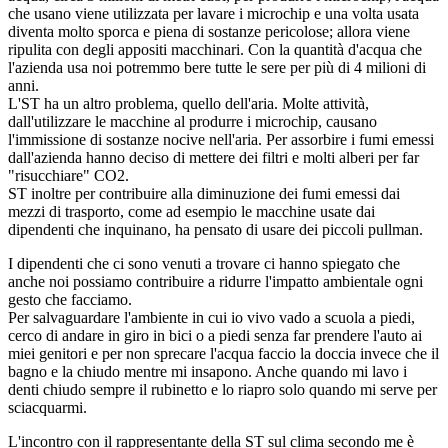
che usano viene utilizzata per lavare i microchip e una volta usata
diventa molto sporca e piena di sostanze pericolose; allora viene
ripulita con degli appositi macchinari. Con la quantità d'acqua che
l'azienda usa noi potremmo bere tutte le sere per più di 4 milioni di
anni.
L'ST ha un altro problema, quello dell'aria. Molte attività,
dall'utilizzare le macchine al produrre i microchip, causano
l'immissione di sostanze nocive nell'aria. Per assorbire i fumi emessi
dall'azienda hanno deciso di mettere dei filtri e molti alberi per far
"risucchiare" CO2.
ST inoltre per contribuire alla diminuzione dei fumi emessi dai
mezzi di trasporto, come ad esempio le macchine usate dai
dipendenti che inquinano, ha pensato di usare dei piccoli pullman.
I dipendenti che ci sono venuti a trovare ci hanno spiegato che
anche noi possiamo contribuire a ridurre l'impatto ambientale ogni
gesto che facciamo.
Per salvaguardare l'ambiente in cui io vivo vado a scuola a piedi,
cerco di andare in giro in bici o a piedi senza far prendere l'auto ai
miei genitori e per non sprecare l'acqua faccio la doccia invece che il
bagno e la chiudo mentre mi insapono. Anche quando mi lavo i
denti chiudo sempre il rubinetto e lo riapro solo quando mi serve per
sciacquarmi.
L'incontro con il rappresentante della ST sul clima secondo me è