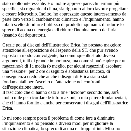
stato molto interessante. Ho inoltre appreso parecchi termini più
specifici, sia riguardo al clima, sia riguardo al loro lavoro: progettare
e creare Microchip. Inoltre, ho apprezzato questo interessamento da
parte loro verso il cambiamento climatico e l’inquinamento, hanno
infatti scelto di ridurre l’utilizzo di prodotti inquinanti, di ridurre lo
spreco di acqua ed energia e di ridurre l'inquinamento dell'aria
(usando dei depuratori).
Grazie poi ai disegni dell'illustratrice Erica, ho prestato maggiore
attenzione all'esposizione dell'esperto della ST, che pur avendo
esposto in modo coinvolgente, ha comunque illustrato diversi
argomenti, tutti di grande importanza, ma come si può capire per un
ragazzino/a di 1a media (o meglio, per alcuni ragazzini) ascoltare
una “lezione” per 2 ore di seguito è abbastanza faticoso, di
conseguenza credo che anche i disegni di Erica siano stati
fondamentali per l’ascolto e l’attenzione nei confronti
dell'esposizione intera.
Il fascicolo che ci hanno dato a fine "lezione" secondo me, sarà
molto utile per ricordare le informazioni, a mio parere fondamentali,
che ci hanno fornito e anche per conservare í disegni dell'illustratrice
Erica.
lo mi sono sempre posta il problema di come fare a diminuire
l’inquinamento e ho pensato a diversi modi per migliorare la
situazione climatica, lo spreco di acqua e i troppi rifiuti. Mi sono