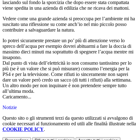
lasciando sul fondo la sporcizia che dopo essere stata compattata
viene spedita in una azienda di edilizia che ne ricava dei mattoni.
Vedere come una grande azienda si preoccupa per l’ambiente mi ha
suscitato una riflessione su come anch’io nel mio piccolo posso
contribuire a salvaguardare la natura.
Io potrei sicuramente prestare un po’ più di attenzione verso lo
spreco dell’acqua per esempio dovrei abituarmi a fare la doccia di
massimo dieci minuti ma soprattutto di spegnere l’acqua mentre mi
insapono.
Dal punto di vista dell’elettricità io non consumo tantissimo per lo
più (se è un valore che si può misurare) consumo l’energia per la
PS4 e per la televisione. Come rifiuti io sinceramente non saprei
dare un valore però credo un sacco (di tutti i rifiuti) alla settimana.
Un altro modo per non inquinare è non pretendere sempre tutto
all’ultima moda.
Caricamento...
Notizie
Questo sito o gli strumenti terzi da questo utilizzati si avvalgono di
cookie necessari al funzionamento ed utili alle finalità illustrate nella
COOKIE POLICY
.