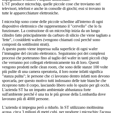
L'ST produce microchip, quelle piccole cose che troviamo nei
televisori, telefoni e anche in consolle di giochi; essi si trovano in
tutte le apparecchiature elettroniche.
I microchip sono come delle piccole schedine all'interno di ogni
dispositivo elettronico che rappresentano il "cervello" che lo fa
funzionare. La costruzione di un microchip inizia da un lungo
cilindro fatto principalmente da carburo di silicio che viene tagliato a
'fette", i cosiddetti wafers (vengono chiamati così perché sono
composti da sottilissimi strati).
A questo punto viene impressa sulla superficie di ogni wafer
l’immagine del circuito elettronico. Seguiranno poi dei complessi
processi che porteranno fino al taglio del wafer in tanti piccoli chip
che verranno poi collegati elettronicamente tra di loro. Questi
vengono prodotti nelle clean room, che sono delle stanze 100 volte
più pulite di una camera operatoria, il loro nome infatti significa
"stanza pulita"; le persone che ci lavorano dentro infatti non devono
sporcarla, per questo motivo tutti indossano delle tute bianche che
ricoprono tutto il corpo, lasciando libero solo lo spazio per gli occhi.
L'azienda ST ha un impatto ambientale abbastanza forte
sull'ambiente perché è una tra le più grosse della Lombardia dove
lavorano più di 4000 persone.
L’azienda si impegna però a ridurlo. ln ST utilizzano moltissima
acqua, circa 3 milioni di metri cubi, per produrre i microchip; l'acqua