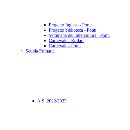
Progetto Inglese - Ponti
Progetto biblioteca - Ponti
Settimana dell'Intercultura - Ponti
Carnevale - Rodari
Carnevale - Ponti
Scuola Primaria
A.S. 2022/2023