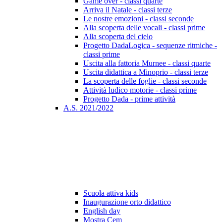
Game over - classi quarte
Arriva il Natale - classi terze
Le nostre emozioni - classi seconde
Alla scoperta delle vocali - classi prime
Alla scoperta del cielo
Progetto DadaLogica - sequenze ritmiche -
classi prime
Uscita alla fattoria Murnee - classi quarte
Uscita didattica a Minoprio - classi terze
La scoperta delle foglie - classi seconde
Attività ludico motorie - classi prime
Progetto Dada - prime attività
A.S. 2021/2022
Scuola attiva kids
Inaugurazione orto didattico
English day
Mostra Cem