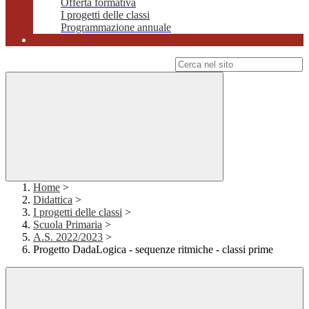
Offerta formativa
I progetti delle classi
Programmazione annuale
Campo di ricerca per le pagine del sito
Home
>
Didattica
>
I progetti delle classi
>
Scuola Primaria
>
A.S. 2022/2023
>
Progetto DadaLogica - sequenze ritmiche - classi prime