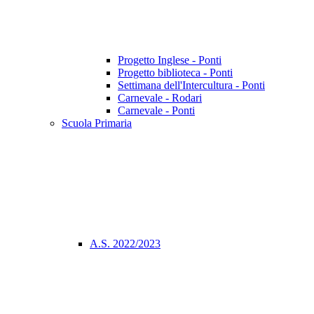
Progetto Inglese - Ponti
Progetto biblioteca - Ponti
Settimana dell'Intercultura - Ponti
Carnevale - Rodari
Carnevale - Ponti
Scuola Primaria
A.S. 2022/2023