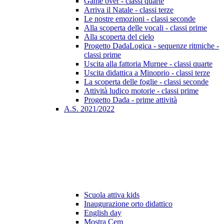
Game over - classi quarte
Arriva il Natale - classi terze
Le nostre emozioni - classi seconde
Alla scoperta delle vocali - classi prime
Alla scoperta del cielo
Progetto DadaLogica - sequenze ritmiche -
classi prime
Uscita alla fattoria Murnee - classi quarte
Uscita didattica a Minoprio - classi terze
La scoperta delle foglie - classi seconde
Attività ludico motorie - classi prime
Progetto Dada - prime attività
A.S. 2021/2022
Scuola attiva kids
Inaugurazione orto didattico
English day
Mostra Cem