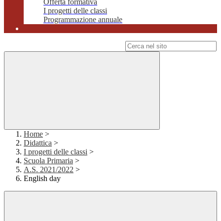
Offerta formativa
I progetti delle classi
Programmazione annuale
Campo di ricerca per le pagine del sito
Home
>
Didattica
>
I progetti delle classi
>
Scuola Primaria
>
A.S. 2021/2022
>
English day