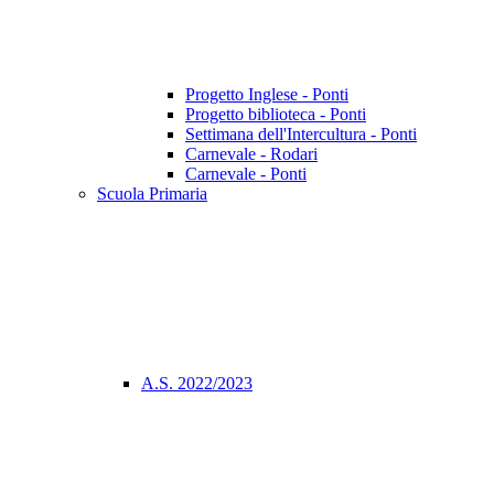
Progetto Inglese - Ponti
Progetto biblioteca - Ponti
Settimana dell'Intercultura - Ponti
Carnevale - Rodari
Carnevale - Ponti
Scuola Primaria
A.S. 2022/2023