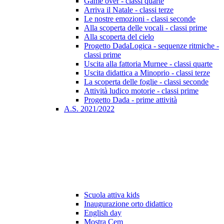
Game over - classi quarte
Arriva il Natale - classi terze
Le nostre emozioni - classi seconde
Alla scoperta delle vocali - classi prime
Alla scoperta del cielo
Progetto DadaLogica - sequenze ritmiche -
classi prime
Uscita alla fattoria Murnee - classi quarte
Uscita didattica a Minoprio - classi terze
La scoperta delle foglie - classi seconde
Attività ludico motorie - classi prime
Progetto Dada - prime attività
A.S. 2021/2022
Scuola attiva kids
Inaugurazione orto didattico
English day
Mostra Cem