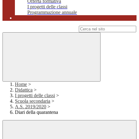
Offerta formativa
I progetti delle classi
Programmazione annuale
Campo di ricerca per le pagine del sito
Home
>
Didattica
>
I progetti delle classi
>
Scuola secondaria
>
A.S. 2019/2020
>
Diari della quarantena